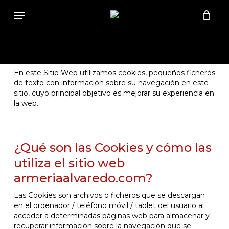
Skip
Close
Cart
Menu
to
Cart
main
content
En este Sitio Web utilizamos cookies, pequeños ficheros
de texto con información sobre su navegación en este
sitio, cuyo principal objetivo es mejorar su experiencia en
la web.
¿Qué son las Cookies y cómo las
utiliza el sitio web
armeriaalvaredo.com?
Las Cookies son archivos o ficheros que se descargan
en el ordenador / teléfono móvil / tablet del usuario al
acceder a determinadas páginas web para almacenar y
recuperar información sobre la navegación que se