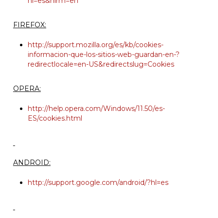
hl=es&hlrm=en
FIREFOX:
http://support.mozilla.org/es/kb/cookies-
informacion-que-los-sitios-web-guardan-en-?
redirectlocale=en-US&redirectslug=Cookies
OPERA:
http://help.opera.com/Windows/11.50/es-
ES/cookies.html
ANDROID:
http://support.google.com/android/?hl=es