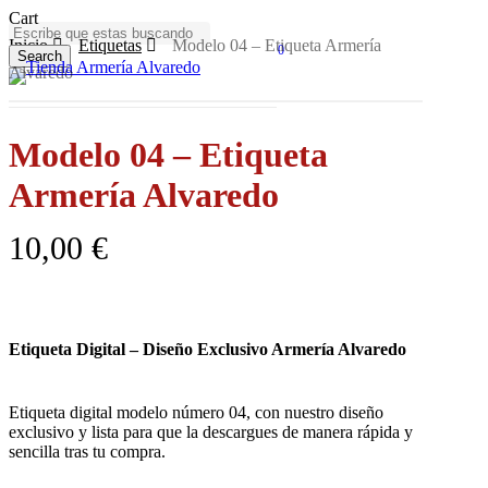
Skip
Close
Cart
to
Cart
Inicio
Etiquetas
Modelo 04 – Etiqueta Armería
0
main
Search
Menu
Alvaredo
content
Close
Search
Modelo 04 – Etiqueta
Armería Alvaredo
10,00
€
Etiqueta Digital – Diseño Exclusivo Armería Alvaredo
Etiqueta digital modelo número 04, con nuestro diseño
exclusivo y lista para que la descargues de manera rápida y
sencilla tras tu compra.