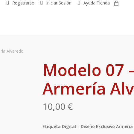
0
R
e
g
i
s
t
r
a
r
s
e
Iniciar Sesión
Ayuda Tienda
ría Alvaredo
Modelo 07 –
Armería Al
10,00
€
Etiqueta Digital – Diseño Exclusivo Armería