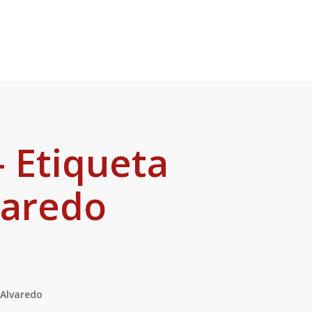
 Etiqueta
varedo
 Alvaredo