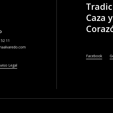
Tradic
Caza y
Corazó
o
 52 11
iaalvaredo.com
Facebook
G
Aviso Legal