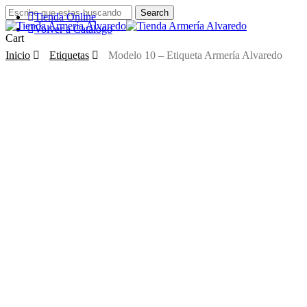
Menu
Skip
Search
Tienda Online
to
Close
Volver a Catálogo
main
Search
Close
Cart
content
Cart
Inicio
Etiquetas
Modelo 10 – Etiqueta Armería Alvaredo