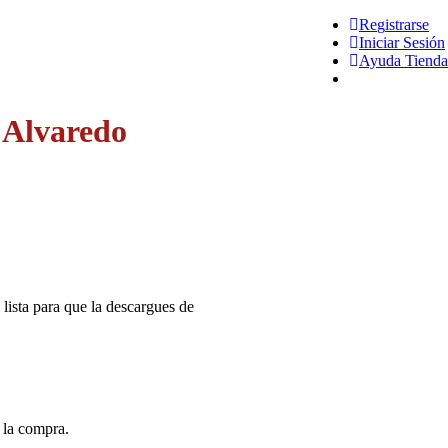
R
e
g
i
s
t
r
a
r
s
e
Iniciar Sesión
Ayuda Tienda
 Alvaredo
lista para que la descargues de
 la compra.