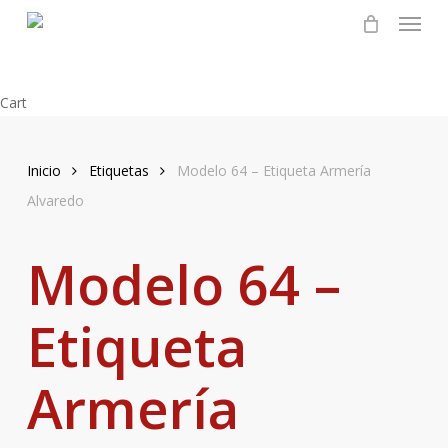
Menu
Skip
to
main
content
Close
Cart
Cart
Inicio
Etiquetas
Modelo 64 – Etiqueta Armería
Alvaredo
Modelo 64 –
Etiqueta
Armería