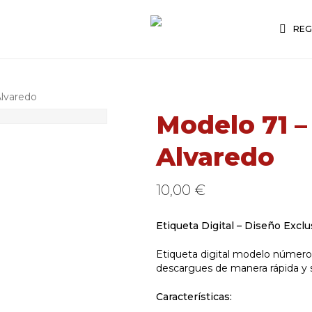
Cart
Close
Cart
R
E
G
Alvaredo
Modelo 71 –
Alvaredo
10,00
€
Etiqueta Digital – Diseño Excl
Etiqueta digital modelo número 7
descargues de manera rápida y s
Características: