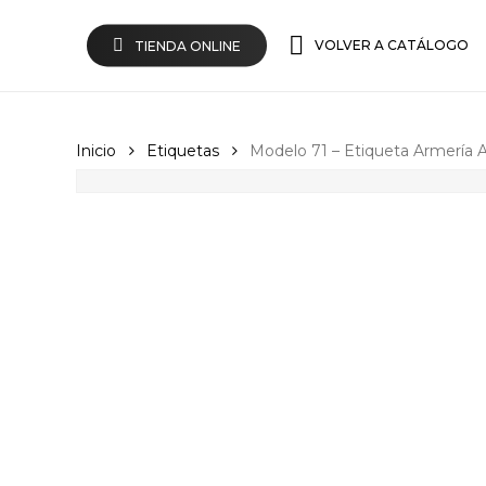
Skip
to
VOLVER A CATÁLOGO
TIENDA ONLINE
main
content
Inicio
Etiquetas
Modelo 71 – Etiqueta Armería 