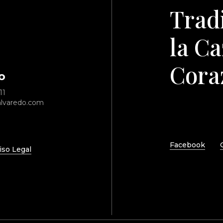
Trad
la Ca
Coraz
o
11
alvaredo.com
Facebook
iso Legal