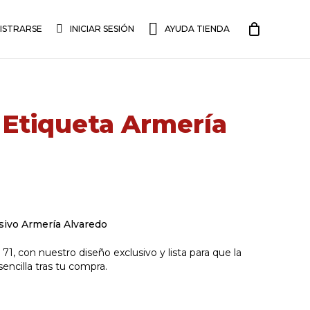
I
S
T
R
A
R
S
E
INICIAR SESIÓN
AYUDA TIENDA
 Etiqueta Armería
usivo Armería Alvaredo
1, con nuestro diseño exclusivo y lista para que la
encilla tras tu compra.