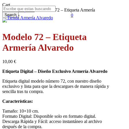
Skip
Close
Cart
to
Cart
Inicio
Etiquetas
Modelo 72 – Etiqueta Armería
main
Alvaredo
Search
0
Menu
content
Close
Search
Modelo 72 – Etiqueta
Armería Alvaredo
10,00
€
Etiqueta Digital – Diseño Exclusivo Armería Alvaredo
Etiqueta digital modelo número 72, con nuestro diseño
exclusivo y lista para que la descargues de manera rápida y
sencilla tras tu compra.
Características:
Tamaño: 10×10 cm.
Formato Digital: Disponible solo en formato digital.
Descarga Rápida y Fácil: acceso instantáneo al archivo
después de la compra.