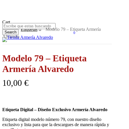
Skip
to
main
content
Close
Cart
Cart
Inicio
Etiquetas
Modelo 79 – Etiqueta Armería
Search
0
Alvaredo
Menu
Close
Search
Modelo 79 – Etiqueta
Armería Alvaredo
10,00
€
Etiqueta Digital – Diseño Exclusivo Armería Alvaredo
Etiqueta digital modelo número 79, con nuestro diseño
exclusivo y lista para que la descargues de manera rápida y