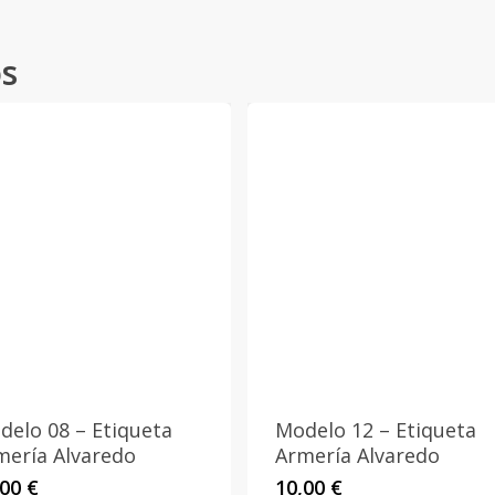
os
delo 08 – Etiqueta
Modelo 12 – Etiqueta
mería Alvaredo
Armería Alvaredo
,00
€
10,00
€