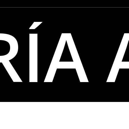
RÍA 
© 2026 Tienda Armería Alvaredo. | Diseñado:
Est
ASL