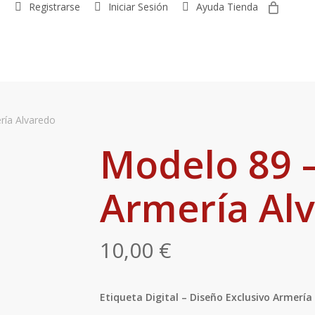
0
R
e
g
i
s
t
r
a
r
s
e
Iniciar Sesión
Ayuda Tienda
ría Alvaredo
Modelo 89 –
Armería Al
10,00
€
Etiqueta Digital – Diseño Exclusivo Armería