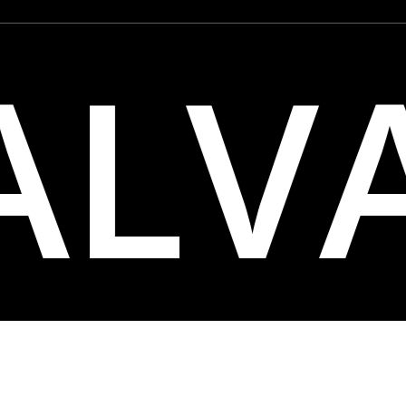
ALV
udio de Diseño