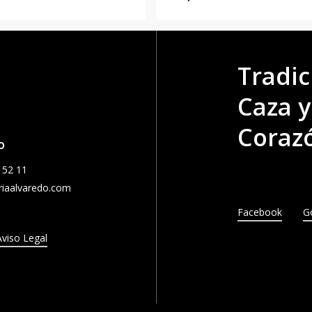
Tradic
Caza y
Corazó
o
 52 11
iaalvaredo.com
Facebook
G
Aviso Legal