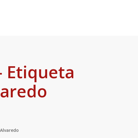
 Etiqueta
varedo
 Alvaredo