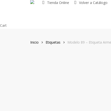
Tienda Online
Volver a Catálogo
Skip
to
main
content
Close
Cart
Cart
Inicio
Etiquetas
Modelo 89 – Etiqueta Arme