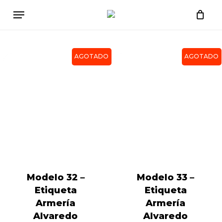
Skip
Close
Cart
Menu
to
Cart
main
content
AGOTADO
AGOTADO
Modelo 32 –
Modelo 33 –
Etiqueta
Etiqueta
Armería
Armería
Alvaredo
Alvaredo