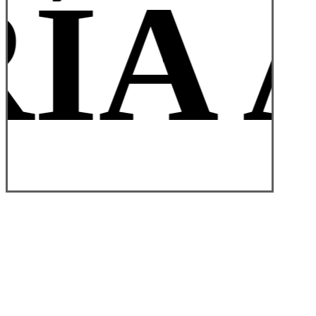
ÍA 
© 2026 Tienda Armería Alvaredo. | Diseñado:
Estudio de
Diseño ASL
Close
Tienda Online
Menu
Volver a Catálogo