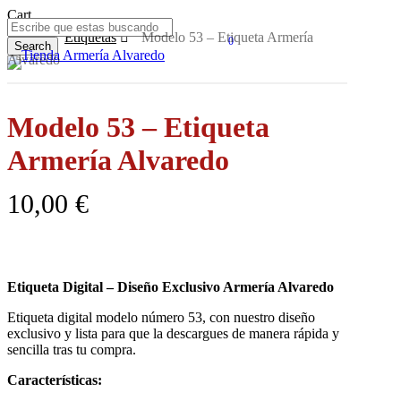
Skip
Close
Cart
to
Cart
Inicio
Etiquetas
Modelo 53 – Etiqueta Armería
0
main
Search
Menu
Alvaredo
content
Close
Search
Modelo 53 – Etiqueta
Armería Alvaredo
10,00
€
Etiqueta Digital – Diseño Exclusivo Armería Alvaredo
Etiqueta digital modelo número 53, con nuestro diseño
exclusivo y lista para que la descargues de manera rápida y
sencilla tras tu compra.
Características: