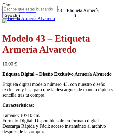
Skip
Close
Cart
to
Cart
Inicio
Etiquetas
Modelo 43 – Etiqueta Armería
main
Alvaredo
Search
0
Menu
content
Close
Search
Modelo 43 – Etiqueta
Armería Alvaredo
10,00
€
Etiqueta Digital – Diseño Exclusivo Armería Alvaredo
Etiqueta digital modelo número 43, con nuestro diseño
exclusivo y lista para que la descargues de manera rápida y
sencilla tras tu compra.
Características:
Tamaño: 10×10 cm.
Formato Digital: Disponible solo en formato digital.
Descarga Rápida y Fácil: acceso instantáneo al archivo
después de la compra.