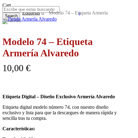
Skip
Close
Cart
to
Cart
Inicio
Etiquetas
Modelo 74 – Etiqueta Armería
0
main
Search
Menu
Alvaredo
content
Close
Search
Modelo 74 – Etiqueta
Armería Alvaredo
10,00
€
Etiqueta Digital – Diseño Exclusivo Armería Alvaredo
Etiqueta digital modelo número 74, con nuestro diseño
exclusivo y lista para que la descargues de manera rápida y
sencilla tras tu compra.
Características: