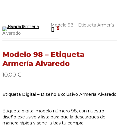
Close
art
Skip
Cart
to
main
content
Inicio
Etiquetas
Modelo 98 – Etiqueta Armería
0
Menu
Alvaredo
Modelo 98 – Etiqueta
Armería Alvaredo
10,00
€
Etiqueta Digital – Diseño Exclusivo Armería Alvaredo
Etiqueta digital modelo número 98, con nuestro
diseño exclusivo y lista para que la descargues de
manera rápida y sencilla tras tu compra.